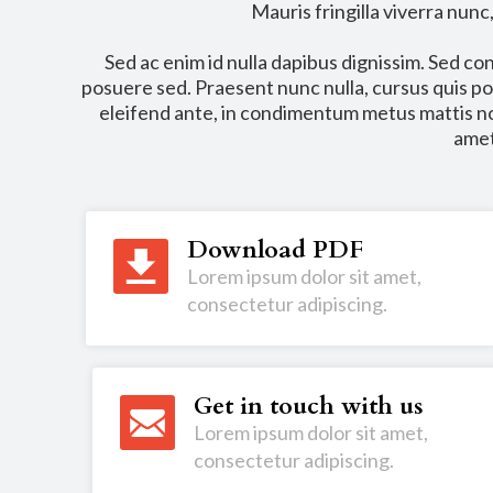
Mauris fringilla viverra nunc,
Sed ac enim id nulla dapibus dignissim. Sed 
posuere sed. Praesent nunc nulla, cursus quis p
eleifend ante, in condimentum metus mattis no
amet 
Download PDF
Lorem ipsum dolor sit amet,
consectetur adipiscing.
Get in touch with us
Lorem ipsum dolor sit amet,
consectetur adipiscing.