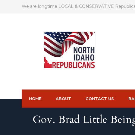
We are longtime LOCAL & CONSERVATIVE Republicans
HOME
ABOUT
CONTACT US
BA
Gov. Brad Little Bein