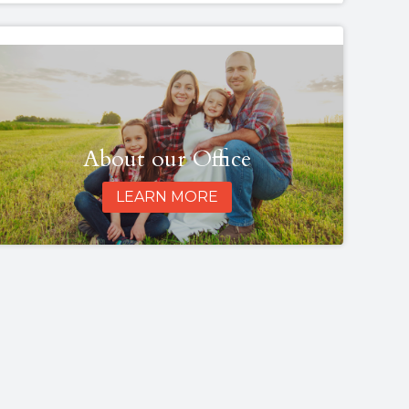
About our Office
LEARN MORE