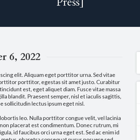
Press]
 6, 2022
cing elit. Aliquam eget porttitor urna. Sed vitae
rttitor porttitor, egestas sit amet justo. Curabitur
 tincidunt est, eget aliquet diam. Fusce vitae massa
illa blandit. Praesent semper, nisl et iaculis sagittis,
 sollicitudin lectus ipsum eget nisl.
bortis leo. Nulla porttitor congue velit, vel lacinia
, non placerat est condimentum. Donec rutrum, mi
gula, id faucibus orci urna eget est. Sed ac enim id
s metus, pharetra consequat purus posuere sed.