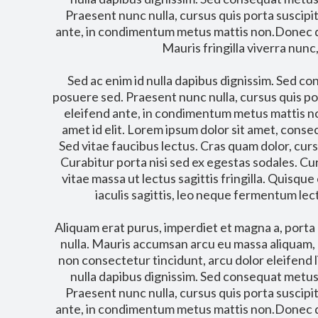
Praesent nunc nulla, cursus quis porta suscip
ante, in condimentum metus mattis non.Donec dapi
Mauris fringilla viverra nunc,
Sed ac enim id nulla dapibus dignissim. Sed 
posuere sed. Praesent nunc nulla, cursus quis p
eleifend ante, in condimentum metus mattis no
amet id elit. Lorem ipsum dolor sit amet, consec
Sed vitae faucibus lectus. Cras quam dolor, curs
Curabitur porta nisi sed ex egestas sodales. Cu
vitae massa ut lectus sagittis fringilla. Quisque 
iaculis sagittis, leo neque fermentum lect
Aliquam erat purus, imperdiet et magna a, porta lo
nulla. Mauris accumsan arcu eu massa aliquam
non consectetur tincidunt, arcu dolor eleifend li
nulla dapibus dignissim. Sed consequat metu
Praesent nunc nulla, cursus quis porta suscip
ante, in condimentum metus mattis non.Donec dapi