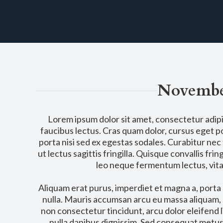
November
Lorem ipsum dolor sit amet, consectetur adipis
faucibus lectus. Cras quam dolor, cursus eget po
porta nisi sed ex egestas sodales. Curabitur nec
ut lectus sagittis fringilla. Quisque convallis fring
leo neque fermentum lectus, vitae
Aliquam erat purus, imperdiet et magna a, porta lo
nulla. Mauris accumsan arcu eu massa aliquam
non consectetur tincidunt, arcu dolor eleifend li
nulla dapibus dignissim. Sed consequat metu