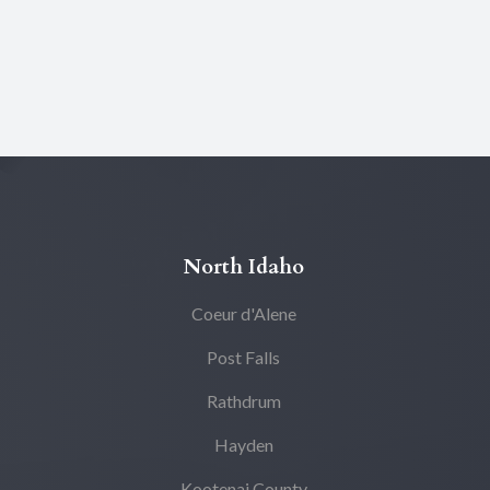
North Idaho
Coeur d'Alene
Post Falls
Rathdrum
Hayden
Kootenai County