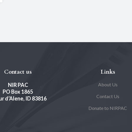
Contact us
Links
NIR PAC
About Us
PO Box 1865
Contact Us
r d’Alene, ID 83816
Donate to NIRPAC