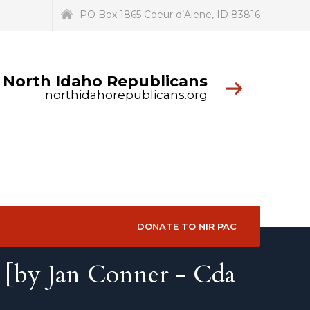
PO Box 1865 Coeur d’Alene, ID 83816
t North Idaho Republicans
northidahorepublicans.org
DONATE TO NIR PAC
d [by Jan Conner - Cda