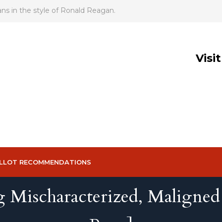
 in the style of Ronald Reagan.
Visi
LLOT RECOMMENDATIONS
g Mischaracterized, Maligne