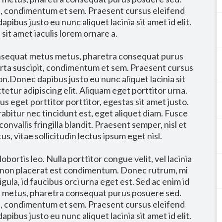
it, condimentum et sem. Praesent cursus eleifend
bus justo eu nunc aliquet lacinia sit amet id elit.
 sit amet iaculis lorem ornare a.
consequat metus metus, pharetra consequat purus
orta suscipit, condimentum et sem. Praesent cursus
n.Donec dapibus justo eu nunc aliquet lacinia sit
tetur adipiscing elit. Aliquam eget porttitor urna.
us eget porttitor porttitor, egestas sit amet justo.
rabitur nec tincidunt est, eget aliquet diam. Fusce
convallis fringilla blandit. Praesent semper, nisl et
us, vitae sollicitudin lectus ipsum eget nisl.
bortis leo. Nulla porttitor congue velit, vel lacinia
, non placerat est condimentum. Donec rutrum, mi
gula, id faucibus orci urna eget est. Sed ac enim id
s metus, pharetra consequat purus posuere sed.
it, condimentum et sem. Praesent cursus eleifend
bus justo eu nunc aliquet lacinia sit amet id elit.